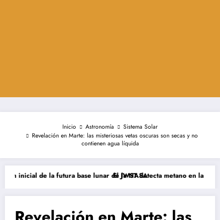
Inicio
Astronomía
Sistema Solar
Revelación en Marte: las misteriosas vetas oscuras son secas y no
contienen agua líquida
nicial de la futura base lunar de la NASA
El JWST detecta metano en la atmósfera d
Revelación en Marte: las