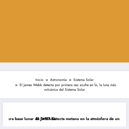
Inicio
Astronomía
Sistema Solar
El James Webb detecta por primera vez azufre en Ío, la luna más
volcánica del Sistema Solar
ra base lunar de la NASA
El JWST detecta metano en la atmósfera de un exoplaneta