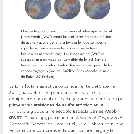
El espectrógrafo infrarrojo cercano del telescopio espacial
James Webb (JWST) captó las emisiones de calor, dióxido
de azufre y azufre de la luna joviana Ío (que se muestra
aquí de izquierda a derecha, con sus respectivas
frecuencias micrométricas). Las imágenes del JWST se
superponen a un mapa de luz visible de Ío del Servicio
Geológico de Estados Unidos, basado en imágenes de las
sondas Voyager y Galileo. Crédito: Chris Moeckel e Imke
de Pater, UC Berkeley
La luna
Ío
, la más activa volcánicamente del Sistema
Solar, ha vuelto a sorprender a los astrónomos. Un
equipo internacional de investigadores ha detectado por
primera vez
emisiones de azufre atómico
en su
atmósfera gracias al
Telescopio Espacial James Webb
(JWST)
. El hallazgo, publicado en
Journal of Geophysical
Research: Planets
(de Pater et al., 2025), abre una nueva
ventana para comprender la química, la energía y la