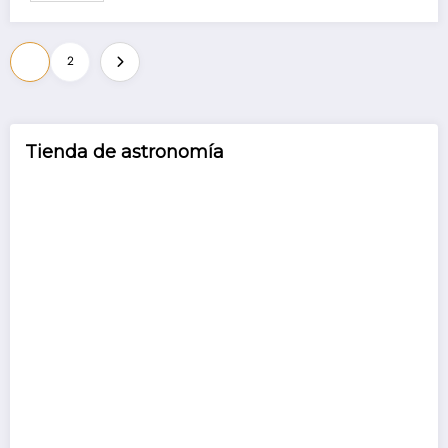
Paginación
1
2
de
entradas
Tienda de astronomía