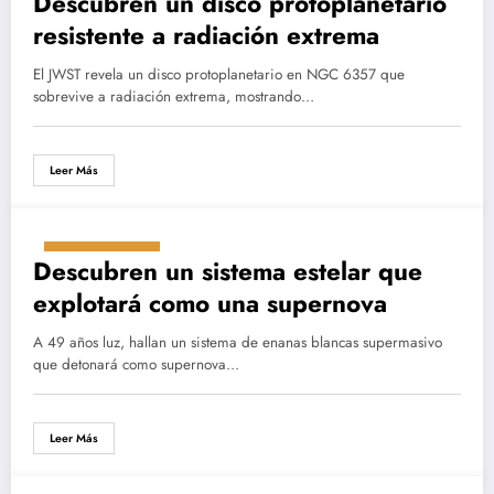
Descubren un disco protoplanetario
resistente a radiación extrema
El JWST revela un disco protoplanetario en NGC 6357 que
sobrevive a radiación extrema, mostrando…
Leer Más
agosto 9, 2025
Descubren un sistema estelar que
explotará como una supernova
A 49 años luz, hallan un sistema de enanas blancas supermasivo
que detonará como supernova…
Leer Más