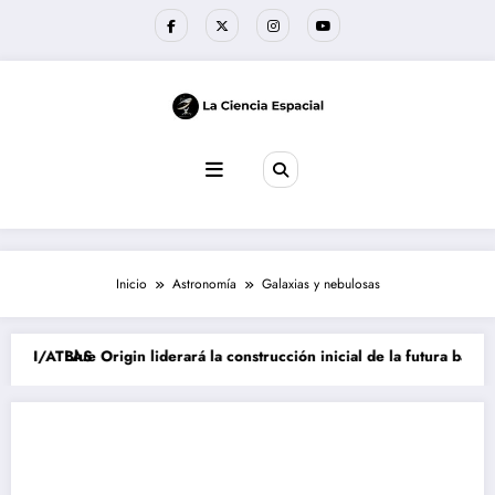
Saltar
al
contenido
Inicio
Astronomía
Galaxias y nebulosas
 3I/ATLAS
Blue Origin liderará la construcción inicial de la futura base lun