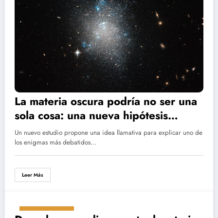
La materia oscura podría no ser una
sola cosa: una nueva hipótesis
plantea que tendría dos formas
Un nuevo estudio propone una idea llamativa para explicar uno de
distintas
los enigmas más debatidos…
Leer Más
agosto 20, 2025