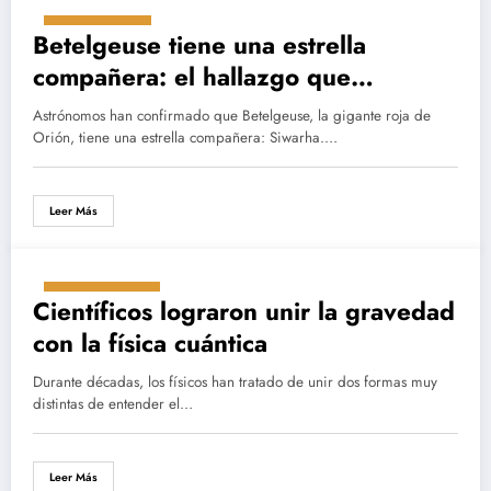
julio 25, 2025
Betelgeuse tiene una estrella
compañera: el hallazgo que
reescribe su destino cósmico
Astrónomos han confirmado que Betelgeuse, la gigante roja de
Orión, tiene una estrella compañera: Siwarha.…
Leer Más
mayo 26, 2025
Científicos lograron unir la gravedad
con la física cuántica
Durante décadas, los físicos han tratado de unir dos formas muy
distintas de entender el…
Leer Más