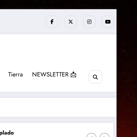
Tierra
NEWSLETTER 📩
El telescopio Webb det