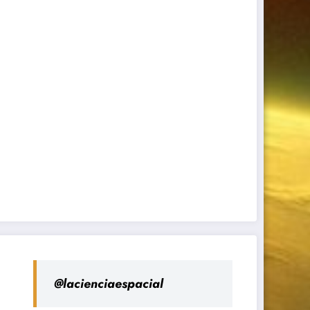
@lacienciaespacial