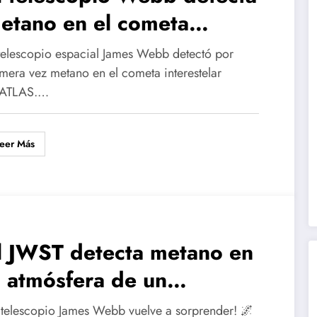
etano en el cometa
nterestelar 3I/ATLAS
 telescopio espacial James Webb detectó por
imera vez metano en el cometa interestelar
/ATLAS.…
eer Más
l JWST detecta metano en
a atmósfera de un
xoplaneta templado
l telescopio James Webb vuelve a sorprender! 🌌