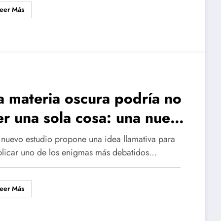
eer Más
a materia oscura podría no
er una sola cosa: una nueva
ipótesis plantea que tendría
 nuevo estudio propone una idea llamativa para
os formas distintas
plicar uno de los enigmas más debatidos…
eer Más