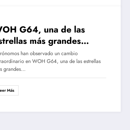
OH G64, una de las
strellas más grandes
onocidas, podría estar
trónomos han observado un cambio
ntrando en su fase final
traordinario en WOH G64, una de las estrellas
s grandes…
eer Más