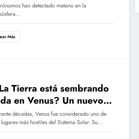
trónomos han detectado metano en la
mósfera…
eer Más
La Tierra está sembrando
ida en Venus? Un nuevo
studio plantea una
rante décadas, Venus fue considerado uno de
orprendente posibilidad
s lugares más hostiles del Sistema Solar. Su…