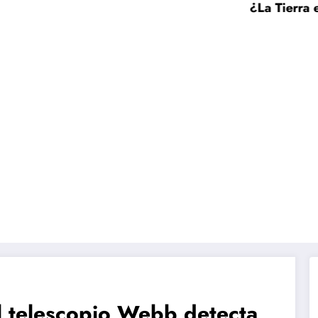
¿La Tierra está sem
l telescopio Webb detecta