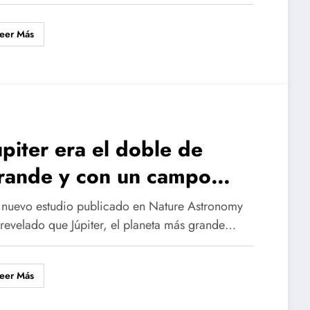
eer Más
úpiter era el doble de
rande y con un campo
agnético 50 veces más
 nuevo estudio publicado en Nature Astronomy
otente
 revelado que Júpiter, el planeta más grande…
eer Más