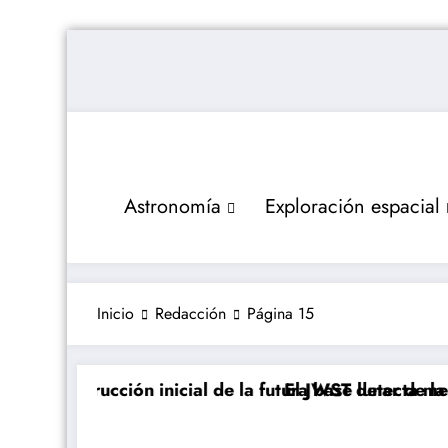
Saltar
al
contenido
Astronomía
Exploración espacial
Inicio
Redacción
Página 15
 construcción inicial de la futura base lunar de la NAS
El JWST detecta metano e