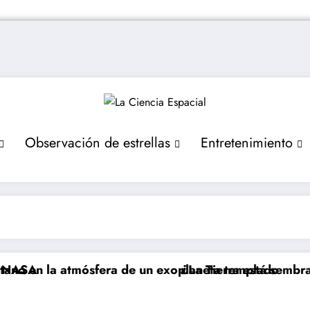
Observación de estrellas
Entretenimiento
A
n la atmósfera de un exoplaneta templado
¿La Tierra está sembrando v