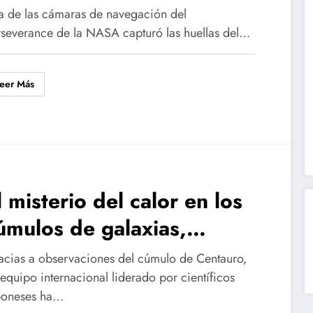
ntigua en Krokodillen
a de las cámaras de navegación del
rseverance de la NASA capturó las huellas del…
eer Más
l misterio del calor en los
úmulos de galaxias,
esuelto por el observatorio
acias a observaciones del cúmulo de Centauro,
RISM
equipo internacional liderado por científicos
poneses ha…