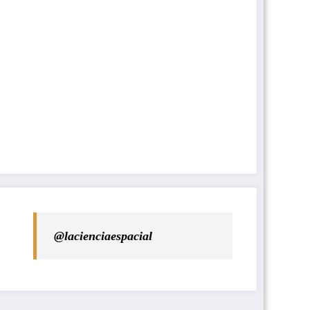
@lacienciaespacial