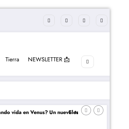
Tierra
NEWSLETTER 📩
ida en Venus? Un nuevo estudio plantea una sorprend
El telescopio Webb detecta me