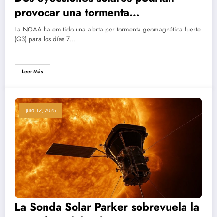
provocar una tormenta
geomagnética fuerte este fin de
La NOAA ha emitido una alerta por tormenta geomagnética fuerte
semana
(G3) para los días 7…
Leer Más
julio 12, 2025
La Sonda Solar Parker sobrevuela la