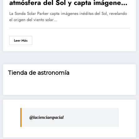
atmósfera del Sol y capta imágenes
asombrosas del viento solar
La Sonda Solar Parker capta imágenes inéditas del Sol, revelando
el origen del viento solar…
Leer Más
Tienda de astronomía
@lacienciaespacial