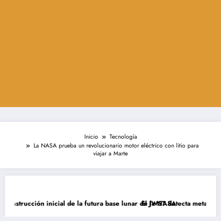
Inicio
Tecnología
La NASA prueba un revolucionario motor eléctrico con litio para
viajar a Marte
nstrucción inicial de la futura base lunar de la NASA
El JWST detecta metano en la