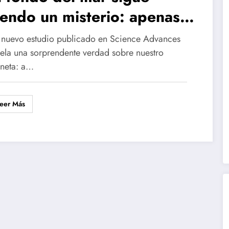
iendo un misterio: apenas
emos visto el 0,001% del
 nuevo estudio publicado en Science Advances
céano profundo
vela una sorprendente verdad sobre nuestro
aneta: a…
eer Más