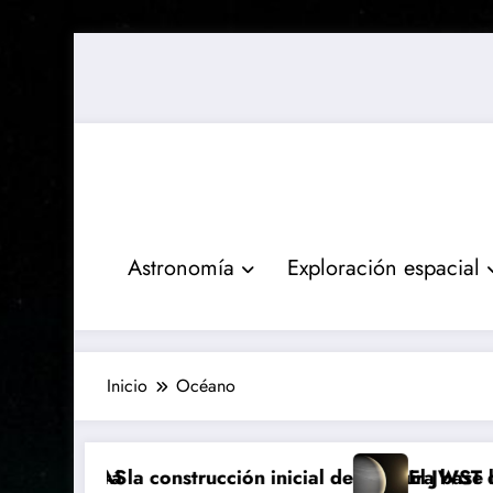
Saltar
al
contenido
Astronomía
Exploración espacial
Inicio
Océano
 3I/ATLAS
liderará la construcción inicial de la futura base luna
El JWST detec