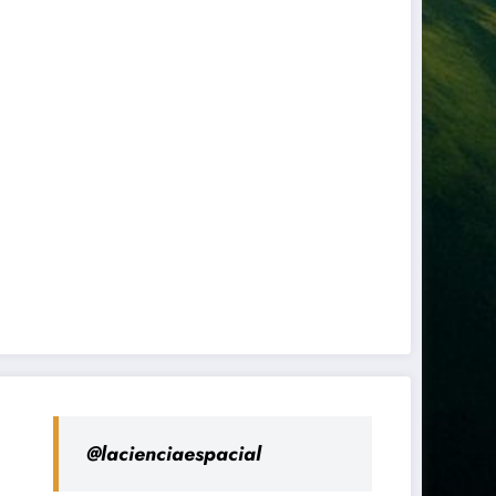
@lacienciaespacial