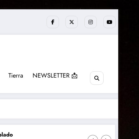
Tierra
NEWSLETTER 📩
El telescopio Webb 