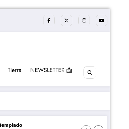
Tierra
NEWSLETTER 📩
plado
El telescopio 