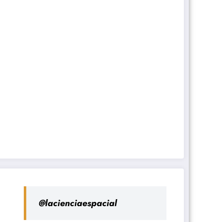
@lacienciaespacial