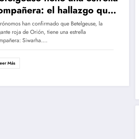
ompañera: el hallazgo que
eescribe su destino cósmico
trónomos han confirmado que Betelgeuse, la
ante roja de Orión, tiene una estrella
mpañera: Siwarha.…
eer Más