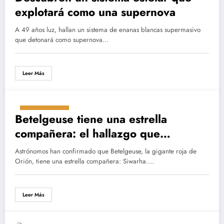
explotará como una supernova
A 49 años luz, hallan un sistema de enanas blancas supermasivo
que detonará como supernova…
Leer Más
julio 25, 2025
Betelgeuse tiene una estrella
compañera: el hallazgo que
reescribe su destino cósmico
Astrónomos han confirmado que Betelgeuse, la gigante roja de
Orión, tiene una estrella compañera: Siwarha.…
Leer Más