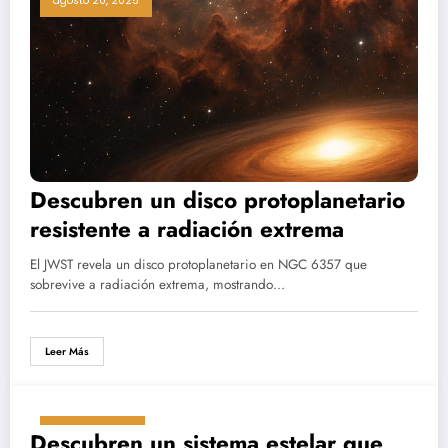
agosto 20, 2025
Descubren un disco protoplanetario
resistente a radiación extrema
El JWST revela un disco protoplanetario en NGC 6357 que
sobrevive a radiación extrema, mostrando…
Leer Más
agosto 9, 2025
Descubren un sistema estelar que