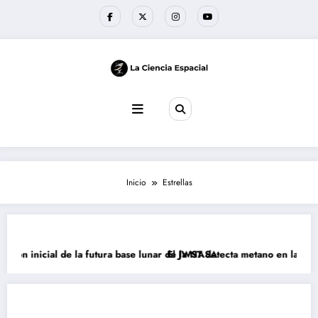
Saltar
al
contenido
Inicio
Estrellas
ón inicial de la futura base lunar de la NASA
El JWST detecta metano en la atmósfe