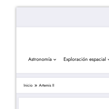
Saltar
al
contenido
Astronomía
Exploración espacial
Inicio
Artemis II