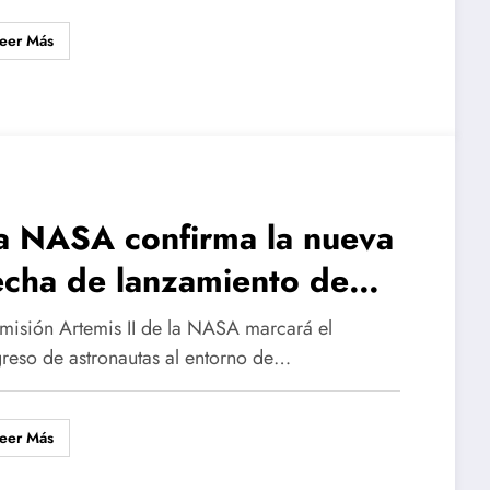
eer Más
a NASA confirma la nueva
echa de lanzamiento de
rtemis II
 misión Artemis II de la NASA marcará el
greso de astronautas al entorno de…
eer Más