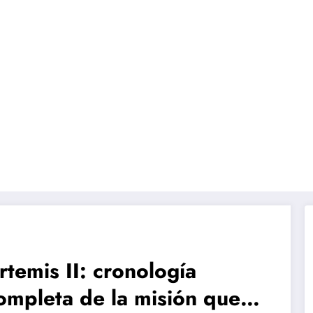
telescopio Webb detecta metano en el cometa interes
Blue O
rtemis II: cronología
ompleta de la misión que