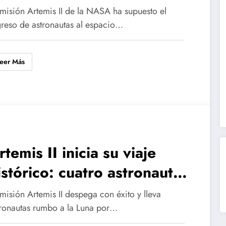
evolvió humanos a la órbita
 misión Artemis II de la NASA ha supuesto el
unar
greso de astronautas al espacio…
eer Más
rtemis II inicia su viaje
istórico: cuatro astronautas
umbo a la Luna
misión Artemis II despega con éxito y lleva
tronautas rumbo a la Luna por…