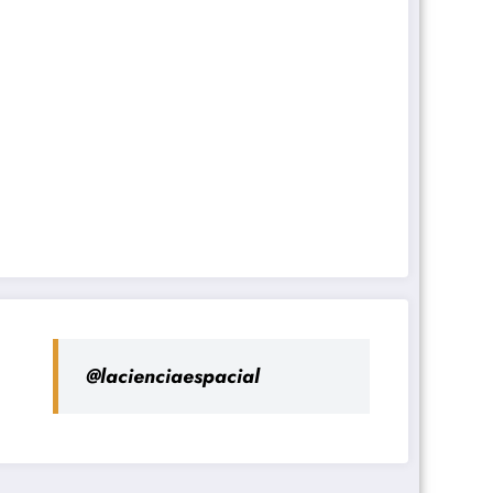
@lacienciaespacial