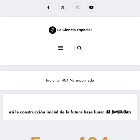
Saltar
al
contenido
Inicio
404 No encontrado
derará la construcción inicial de la futura base lunar de la NASA
El JWST detecta m